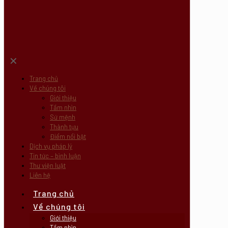
✕
Trang chủ
Về chúng tôi
Giới thiệu
Tầm nhìn
Sứ mệnh
Thành tựu
Điểm nổi bật
Dịch vụ pháp lý
Tin tức – bình luận
Thư viện luật
Liên hệ
Trang chủ
Về chúng tôi
Giới thiệu
Tầm nhìn