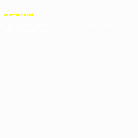
Chi nhánh Hà Nội
Tầng 12 Tòa nhà Licogi 13, số 164 Khuất Duy Tiến, Phường Nhân
Chính, Quận Thanh Xuân