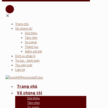
✕
Trang chủ
Về chúng tôi
Giới thiệu
Tầm nhìn
Sứ mệnh
Thành tựu
Điểm nổi bật
Dịch vụ pháp lý
Tin tức – bình luận
Thư viện luật
Liên hệ
Trang chủ
Về chúng tôi
Giới thiệu
Tầm nhìn
Sứ mệnh