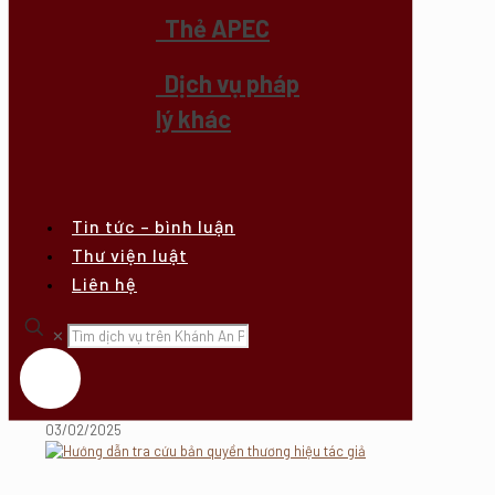
Thẻ APEC
Dịch vụ pháp
lý khác
Tin tức – bình luận
Thư viện luật
Liên hệ
✕
03/02/2025