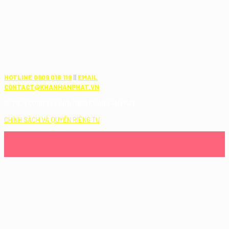
HOTLINE 0909 016 119
||
EMAIL
CONTACT@KHANHANPHAT.VN
© 2024 CÔNG TY LUẬT TNHH KHÁNH AN PHÁT
CHÍNH SÁCH VÀ QUYỀN RIÊNG TƯ