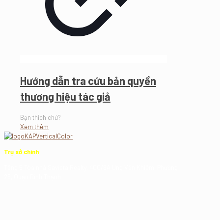
Hướng dẫn tra cứu bản quyền
thương hiệu tác giả
Bạn thích chứ?
Xem thêm
Trụ sở chính
Tầng 5 Tòa nhà Savista Realty, 400/8A Ung Văn Khiêm, Phường
25, Quận Bình Thạnh