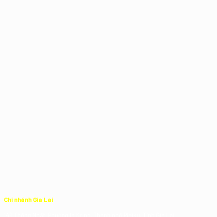
Chi nhánh Gia Lai
149 Thống Nhất, Phường Ia Kring, Thành phố Pleiku, Tỉnh Gia Lai