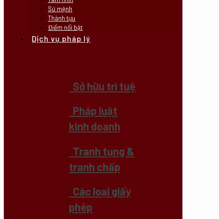
Sứ mệnh
Thành tựu
Điểm nổi bật
Dịch vụ pháp lý
Sở hữu trí tuệ
Pháp luật
kinh doanh
Tranh tụng &
tranh chấp
Các loại giấy
phép