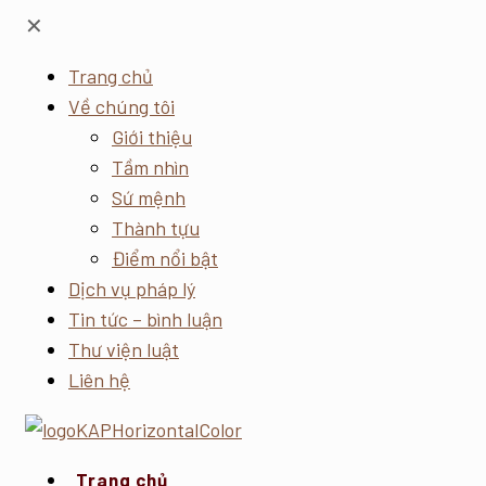
✕
Trang chủ
Về chúng tôi
Giới thiệu
Tầm nhìn
Sứ mệnh
Thành tựu
Điểm nổi bật
Dịch vụ pháp lý
Tin tức – bình luận
Thư viện luật
Liên hệ
Trang chủ