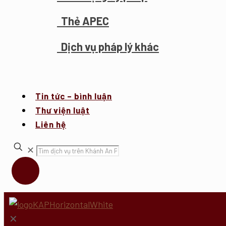
Thẻ APEC
Dịch vụ pháp lý khác
Tin tức – bình luận
Thư viện luật
Liên hệ
✕
✕