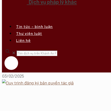
Dịch vụ pháp lý khác
Tin tức – bình luận
Thư viện luật
Liên hệ
✕
03/02/2025