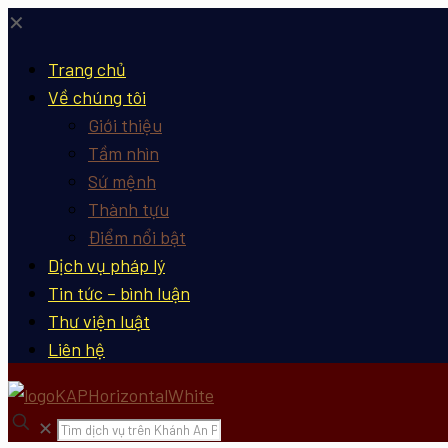
✕
Trang chủ
Về chúng tôi
Giới thiệu
Tầm nhìn
Sứ mệnh
Thành tựu
Điểm nổi bật
Dịch vụ pháp lý
Tin tức – bình luận
Thư viện luật
Liên hệ
✕