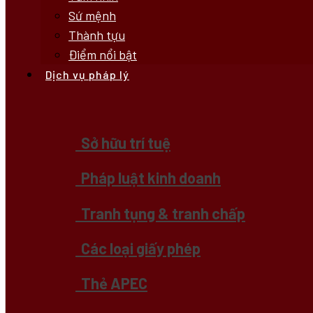
Sứ mệnh
Thành tựu
Điểm nổi bật
Dịch vụ pháp lý
Sở hữu trí tuệ
Pháp luật kinh doanh
Tranh tụng & tranh chấp
Các loại giấy phép
Thẻ APEC