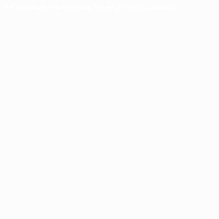
149 Thống Nhất, Phường Ia Kring, Thành phố Pleiku, Tỉnh Gia Lai