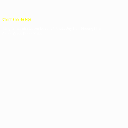
Chi nhánh Hà Nội
Tầng 12 Tòa nhà Licogi 13, số 164 Khuất Duy Tiến, Phường Nhân
Chính, Quận Thanh Xuân