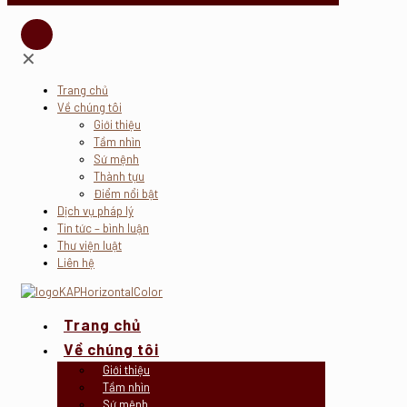
✕
Trang chủ
Về chúng tôi
Giới thiệu
Tầm nhìn
Sứ mệnh
Thành tựu
Điểm nổi bật
Dịch vụ pháp lý
Tin tức – bình luận
Thư viện luật
Liên hệ
Trang chủ
Về chúng tôi
Giới thiệu
Tầm nhìn
Sứ mệnh