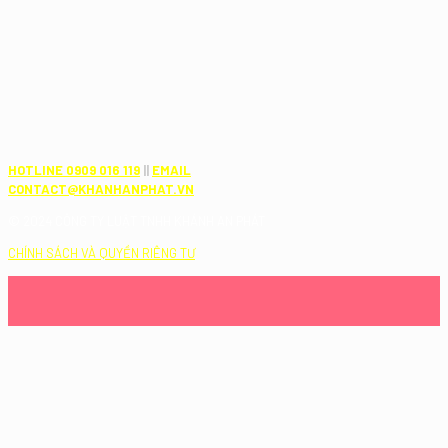
HOTLINE 0909 016 119
||
EMAIL
CONTACT@KHANHANPHAT.VN
© 2024 CÔNG TY LUẬT TNHH KHÁNH AN PHÁT
CHÍNH SÁCH VÀ QUYỀN RIÊNG TƯ