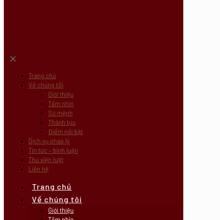
✕
Trang chủ
Về chúng tôi
Giới thiệu
Tầm nhìn
Sứ mệnh
Thành tựu
Điểm nổi bật
Dịch vụ pháp lý
Tin tức – bình luận
Thư viện luật
Liên hệ
Trang chủ
Về chúng tôi
Giới thiệu
Tầm nhìn