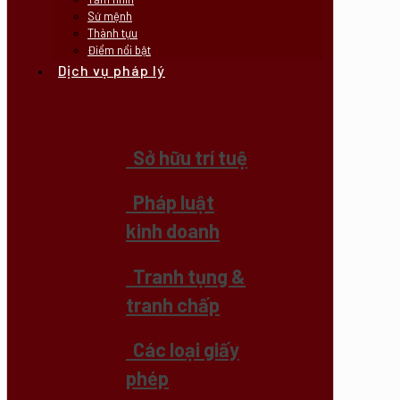
Sứ mệnh
Thành tựu
Điểm nổi bật
Dịch vụ pháp lý
Sở hữu trí tuệ
Pháp luật
kinh doanh
Tranh tụng &
tranh chấp
Các loại giấy
phép