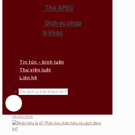
Thẻ APEC
Dịch vụ pháp
lý khác
Tin tức – bình luận
Thư viện luật
Liên hệ
✕
05/02/2025