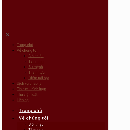
✕
Trang chủ
Về chúng tôi
Giới thiệu
Tầm nhìn
Sứ mệnh
Thành tựu
Điểm nổi bật
Dịch vụ pháp lý
Tin tức – bình luận
Thư viện luật
Liên hệ
Trang chủ
Về chúng tôi
Giới thiệu
Tầm nhìn