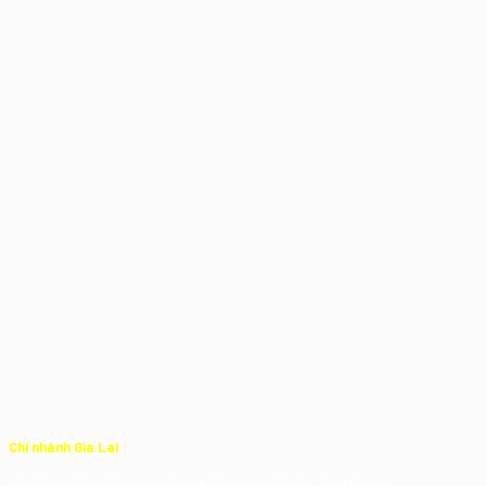
Chi nhánh Gia Lai
149 Thống Nhất, Phường Ia Kring, Thành phố Pleiku, Tỉnh Gia Lai