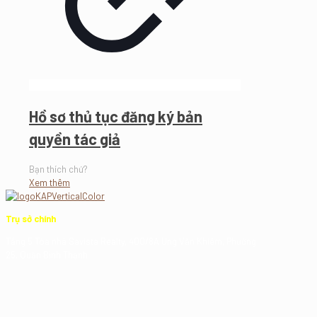
Hồ sơ thủ tục đăng ký bản
quyền tác giả
Bạn thích chứ?
Xem thêm
Trụ sở chính
Tầng 5 Tòa nhà Savista Realty, 400/8A Ung Văn Khiêm, Phường
25, Quận Bình Thạnh