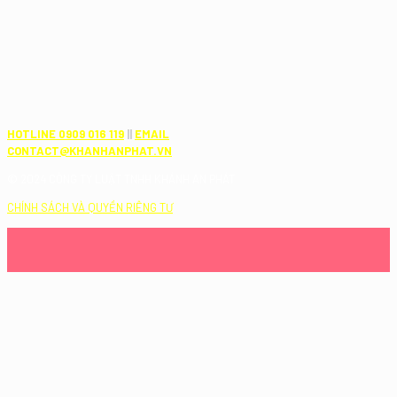
HOTLINE 0909 016 119
||
EMAIL
CONTACT@KHANHANPHAT.VN
© 2024 CÔNG TY LUẬT TNHH KHÁNH AN PHÁT
CHÍNH SÁCH VÀ QUYỀN RIÊNG TƯ