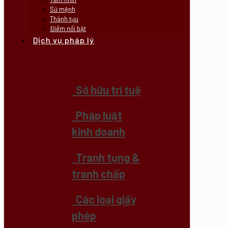
Sứ mệnh
Thành tựu
Điểm nổi bật
Dịch vụ pháp lý
Sở hữu trí tuệ
Pháp luật
kinh doanh
Tranh tụng &
tranh chấp
Các loại giấy
phép