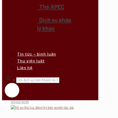
Thẻ APEC
Dịch vụ pháp
lý khác
Tin tức – bình luận
Thư viện luật
Liên hệ
✕
02/02/2025