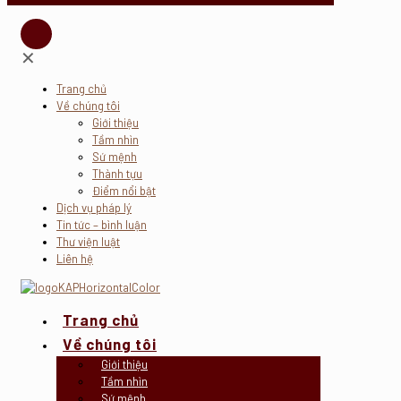
✕
Trang chủ
Về chúng tôi
Giới thiệu
Tầm nhìn
Sứ mệnh
Thành tựu
Điểm nổi bật
Dịch vụ pháp lý
Tin tức – bình luận
Thư viện luật
Liên hệ
Trang chủ
Về chúng tôi
Giới thiệu
Tầm nhìn
Sứ mệnh