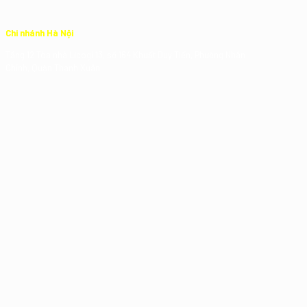
Chi nhánh Hà Nội
Tầng 12 Tòa nhà Licogi 13, số 164 Khuất Duy Tiến, Phường Nhân
Chính, Quận Thanh Xuân