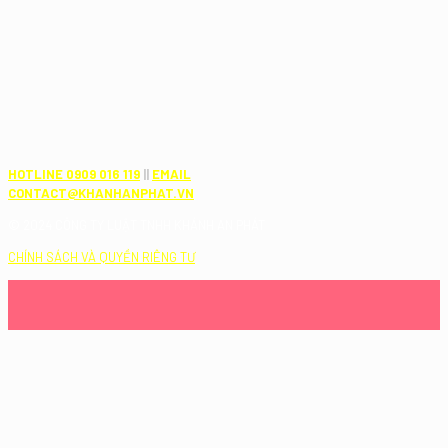
HOTLINE 0909 016 119
||
EMAIL
CONTACT@KHANHANPHAT.VN
© 2024 CÔNG TY LUẬT TNHH KHÁNH AN PHÁT
CHÍNH SÁCH VÀ QUYỀN RIÊNG TƯ