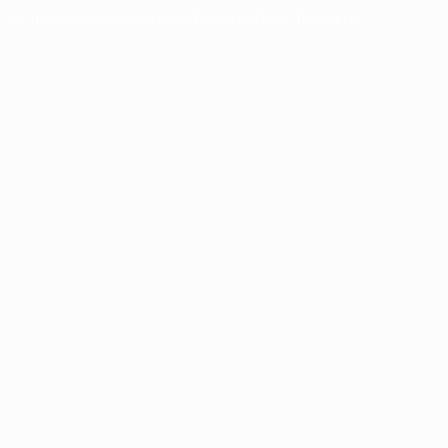
149 Thống Nhất, Phường Ia Kring, Thành phố Pleiku, Tỉnh Gia Lai