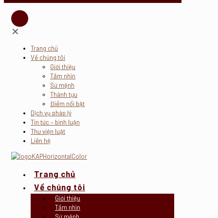
✕
Trang chủ
Về chúng tôi
Giới thiệu
Tầm nhìn
Sứ mệnh
Thành tựu
Điểm nổi bật
Dịch vụ pháp lý
Tin tức – bình luận
Thư viện luật
Liên hệ
Trang chủ
Về chúng tôi
Giới thiệu
Tầm nhìn
Sứ mệnh