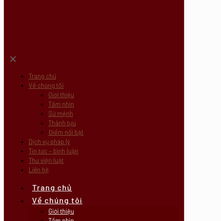
✕
Trang chủ
Về chúng tôi
Giới thiệu
Tầm nhìn
Sứ mệnh
Thành tựu
Điểm nổi bật
Dịch vụ pháp lý
Tin tức – bình luận
Thư viện luật
Liên hệ
Trang chủ
Về chúng tôi
Giới thiệu
Tầm nhìn