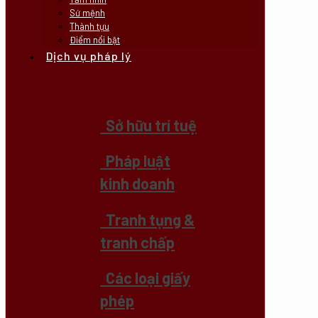
Sứ mệnh
Thành tựu
Điểm nổi bật
Dịch vụ pháp lý
Sở hữu trí tuệ
Pháp luật
kinh doanh
Tranh tụng &
tranh chấp
Các loại giấy
phép