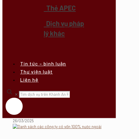
Thẻ APEC
Dịch vụ pháp
lý khác
Tin tức – bình luận
Thư viện luật
Liên hệ
✕
26/03/2025