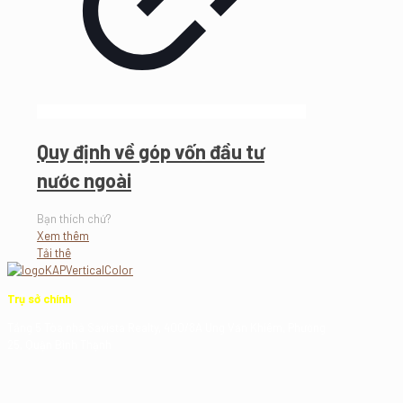
Quy định về góp vốn đầu tư
nước ngoài
Bạn thích chứ?
Xem thêm
Tải thê
Trụ sở chính
Tầng 5 Tòa nhà Savista Realty, 400/8A Ung Văn Khiêm, Phường
25, Quận Bình Thạnh