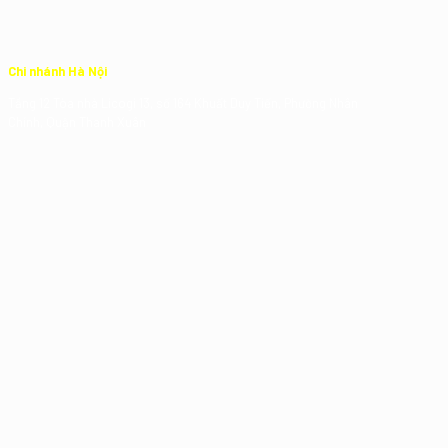
Chi nhánh Hà Nội
Tầng 12 Tòa nhà Licogi 13, số 164 Khuất Duy Tiến, Phường Nhân
Chính, Quận Thanh Xuân