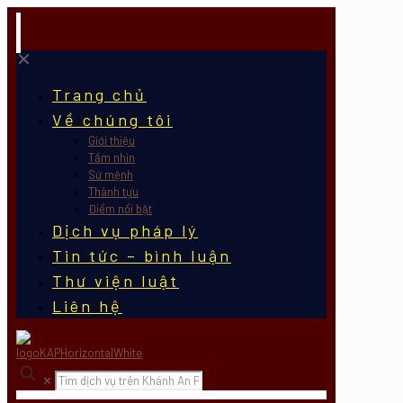
✕
Trang chủ
Về chúng tôi
Giới thiệu
Tầm nhìn
Sứ mệnh
Thành tựu
Điểm nổi bật
Dịch vụ pháp lý
Tin tức – bình luận
Thư viện luật
Liên hệ
✕