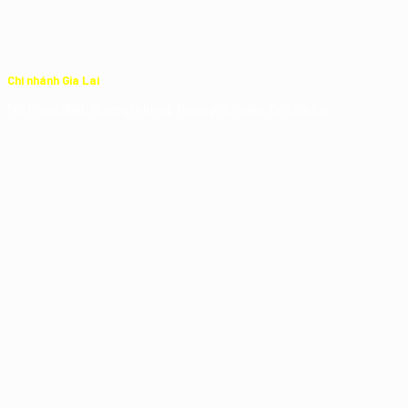
Chi nhánh Gia Lai
149 Thống Nhất, Phường Ia Kring, Thành phố Pleiku, Tỉnh Gia Lai