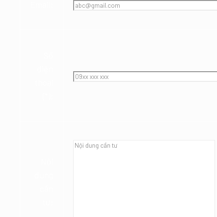
Email:
Số
điện
thoại
(*):
Nội
dung
cần
tư: