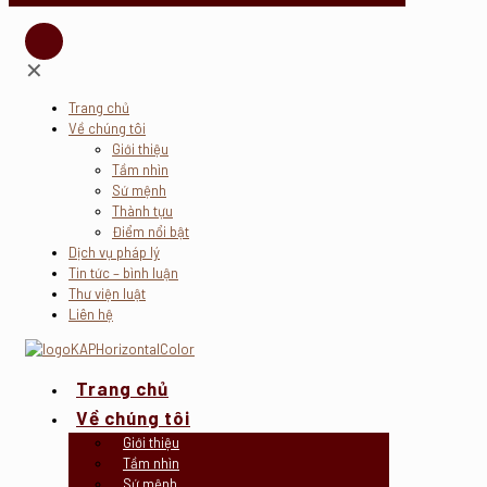
✕
Trang chủ
Về chúng tôi
Giới thiệu
Tầm nhìn
Sứ mệnh
Thành tựu
Điểm nổi bật
Dịch vụ pháp lý
Tin tức – bình luận
Thư viện luật
Liên hệ
Trang chủ
Về chúng tôi
Giới thiệu
Tầm nhìn
Sứ mệnh