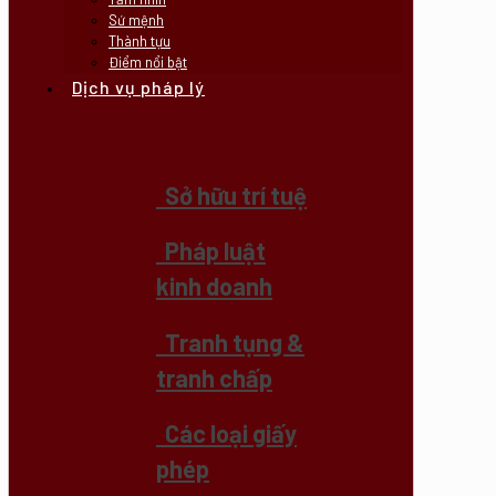
Sứ mệnh
Thành tựu
Điểm nổi bật
Dịch vụ pháp lý
Sở hữu trí tuệ
Pháp luật
kinh doanh
Tranh tụng &
tranh chấp
Các loại giấy
phép