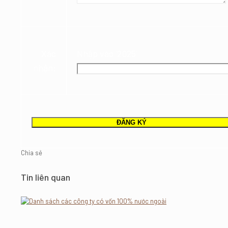
Xác
Nhập vào '2025'
nhận:
Chia sẻ
Tin liên quan