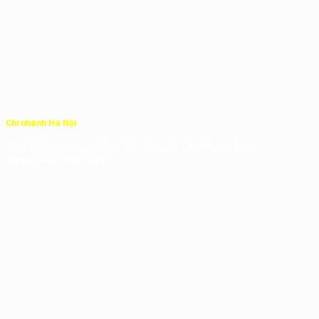
Chi nhánh Hà Nội
Tầng 12 Tòa nhà Licogi 13, số 164 Khuất Duy Tiến, Phường Nhân
Chính, Quận Thanh Xuân