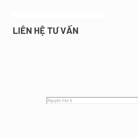
LIÊN HỆ TƯ VẤN
(*) Các trường bắt buộc phải điền
Họ và
tên
(*):