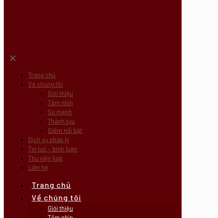
✕
Trang chủ
Về chúng tôi
Giới thiệu
Tầm nhìn
Sứ mệnh
Thành tựu
Điểm nổi bật
Dịch vụ pháp lý
Tin tức – bình luận
Thư viện luật
Liên hệ
Trang chủ
Về chúng tôi
Giới thiệu
Tầm nhìn