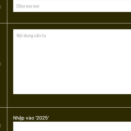
:
:
Nhập vào '2025'
: