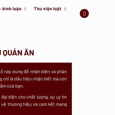
– bình luận
Thư viện luật
U QUÁN ĂN
 tố này dùng để nhận diện và phân
 chỉ là dấu hiệu nhận biết mà còn
hẩm của bạn.
đại diện cho chất lượng, sự uy tín
ảo vệ thương hiệu và cam kết mang