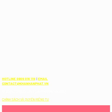
HOTLINE 0909 016 119
||
EMAIL
CONTACT@KHANHANPHAT.VN
© 2024 CÔNG TY LUẬT TNHH KHÁNH AN PHÁT
CHÍNH SÁCH VÀ QUYỀN RIÊNG TƯ