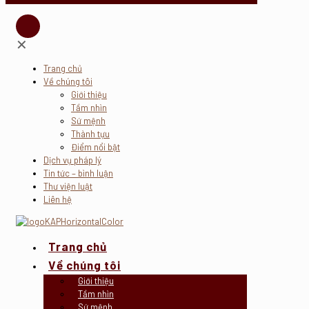
✕
Trang chủ
Về chúng tôi
Giới thiệu
Tầm nhìn
Sứ mệnh
Thành tựu
Điểm nổi bật
Dịch vụ pháp lý
Tin tức – bình luận
Thư viện luật
Liên hệ
Trang chủ
Về chúng tôi
Giới thiệu
Tầm nhìn
Sứ mệnh