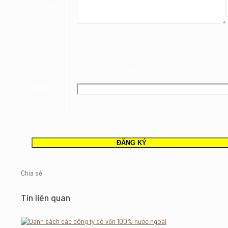
tư:
Xác
Nhập vào '2025'
nhận:
Chia sẻ
Tin liên quan