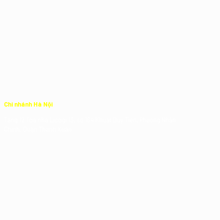
Chi nhánh Hà Nội
Tầng 12 Tòa nhà Licogi 13, số 164 Khuất Duy Tiến, Phường Nhân
Chính, Quận Thanh Xuân