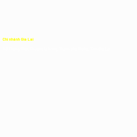
Chi nhánh Gia Lai
149 Thống Nhất, Phường Ia Kring, Thành phố Pleiku, Tỉnh Gia Lai