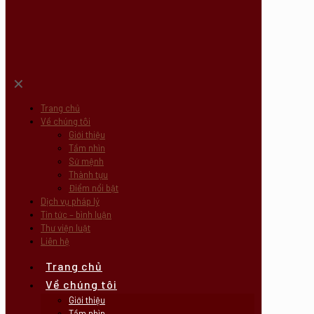
✕
Trang chủ
Về chúng tôi
Giới thiệu
Tầm nhìn
Sứ mệnh
Thành tựu
Điểm nổi bật
Dịch vụ pháp lý
Tin tức – bình luận
Thư viện luật
Liên hệ
Trang chủ
Về chúng tôi
Giới thiệu
Tầm nhìn