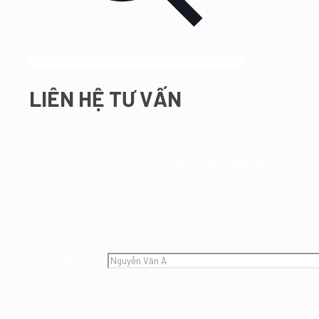
LIÊN HỆ TƯ VẤN
(*) Các trường bắt buộc phải điền
Họ và
tên
(*):