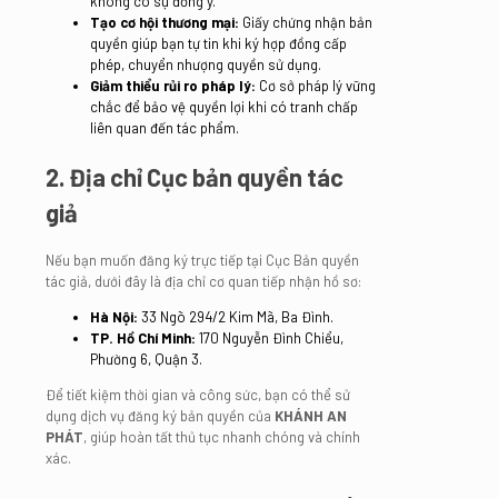
không có sự đồng ý.
Tạo cơ hội thương mại:
Giấy chứng nhận bản
quyền giúp bạn tự tin khi ký hợp đồng cấp
phép, chuyển nhượng quyền sử dụng.
Giảm thiểu rủi ro pháp lý:
Cơ sở pháp lý vững
chắc để bảo vệ quyền lợi khi có tranh chấp
liên quan đến tác phẩm.
2. Địa chỉ Cục bản quyền tác
giả
Nếu bạn muốn đăng ký trực tiếp tại Cục Bản quyền
tác giả, dưới đây là địa chỉ cơ quan tiếp nhận hồ sơ:
Hà Nội:
33 Ngõ 294/2 Kim Mã, Ba Đình.
TP. Hồ Chí Minh:
170 Nguyễn Đình Chiểu,
Phường 6, Quận 3.
Để tiết kiệm thời gian và công sức, bạn có thể sử
dụng dịch vụ đăng ký bản quyền của
KHÁNH AN
PHÁT
, giúp hoàn tất thủ tục nhanh chóng và chính
xác.