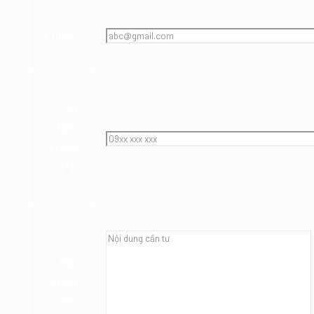
Email:
Số
điện
thoại
(*):
Nội
dung
cần