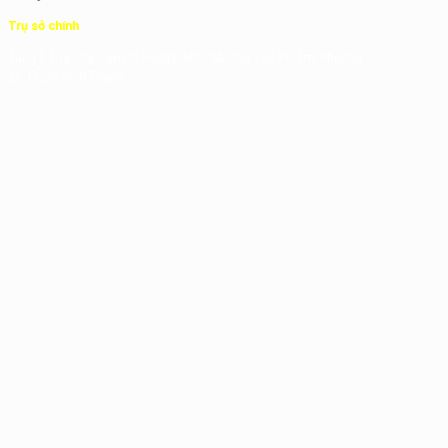
Trụ sở chính
Tầng 5 Tòa nhà Savista Realty, 400/8A Ung Văn Khiêm, Phường
25, Quận Bình Thạnh