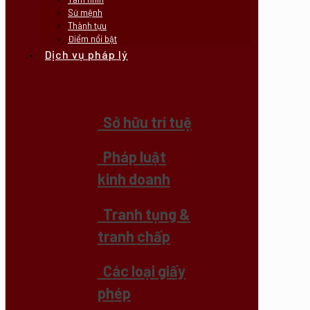
Sứ mệnh
Thành tựu
Điểm nổi bật
Dịch vụ pháp lý
Sở hữu trí tuệ
Pháp luật
kinh doanh
Tranh tụng &
tranh chấp
Các loại giấy
phép