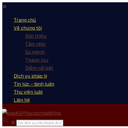
✕
Trang chủ
Về chúng tôi
Giới thiệu
Tầm nhìn
Sứ mệnh
Thành tựu
Điểm nổi bật
Dịch vụ pháp lý
Tin tức – bình luận
Thư viện luật
Liên hệ
✕