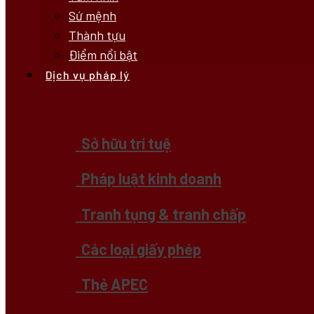
Sứ mệnh
Thành tựu
Điểm nổi bật
Dịch vụ pháp lý
Sở hữu trí tuệ
Pháp luật kinh doanh
Tranh tụng & tranh chấp
Các loại giấy phép
Thẻ APEC