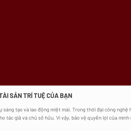
TÀI SẢN TRÍ TUỆ CỦA BẠN
ự sáng tạo và lao động miệt mài. Trong thời đại công nghệ h
ho tác giả và chủ sở hữu. Vì vậy, bảo vệ quyền lợi của mình