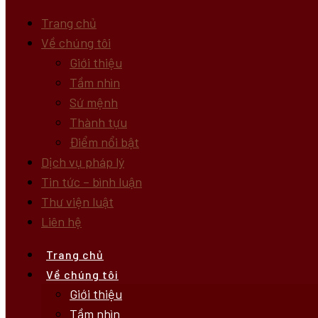
Trang chủ
Về chúng tôi
Giới thiệu
Tầm nhìn
Sứ mệnh
Thành tựu
Điểm nổi bật
Dịch vụ pháp lý
Tin tức – bình luận
Thư viện luật
Liên hệ
Trang chủ
Về chúng tôi
Giới thiệu
Tầm nhìn