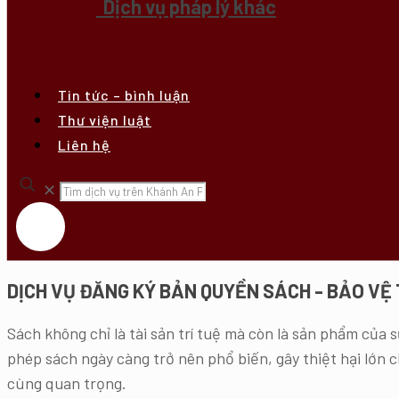
Dịch vụ pháp lý khác
Tin tức – bình luận
Thư viện luật
Liên hệ
✕
DỊCH VỤ ĐĂNG KÝ BẢN QUYỀN SÁCH - BẢO VỆ 
Sách không chỉ là tài sản trí tuệ mà còn là sản phẩm của s
phép sách ngày càng trở nên phổ biến, gây thiệt hại lớn c
cùng quan trọng.