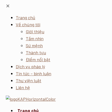
✕
Trang chủ
Về chúng tôi
Giới thiệu
Tầm nhìn
Sứ mệnh
Thành tựu
Điểm nổi bật
Dịch vụ pháp lý
Tin tức – bình luận
Thư viện luật
Liên hệ
Trang chủ