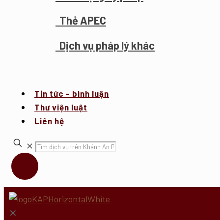
Thẻ APEC
Dịch vụ pháp lý khác
Tin tức – bình luận
Thư viện luật
Liên hệ
✕
✕