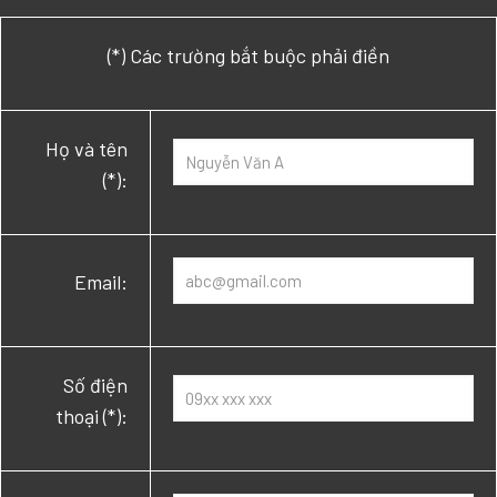
(*) Các trường bắt buộc phải điền
Họ và tên
(*):
Email:
Số điện
thoại (*):