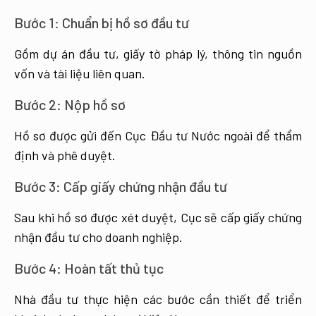
Bước 1: Chuẩn bị hồ sơ đầu tư
Gồm dự án đầu tư, giấy tờ pháp lý, thông tin nguồn
vốn và tài liệu liên quan.
Bước 2: Nộp hồ sơ
Hồ sơ được gửi đến Cục Đầu tư Nước ngoài để thẩm
định và phê duyệt.
Bước 3: Cấp giấy chứng nhận đầu tư
Sau khi hồ sơ được xét duyệt, Cục sẽ cấp giấy chứng
nhận đầu tư cho doanh nghiệp.
Bước 4: Hoàn tất thủ tục
Nhà đầu tư thực hiện các bước cần thiết để triển