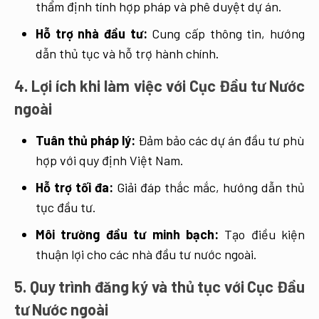
thẩm định tính hợp pháp và phê duyệt dự án.
Hỗ trợ nhà đầu tư:
Cung cấp thông tin, hướng
dẫn thủ tục và hỗ trợ hành chính.
4. Lợi ích khi làm việc với Cục Đầu tư Nước
ngoài
Tuân thủ pháp lý:
Đảm bảo các dự án đầu tư phù
hợp với quy định Việt Nam.
Hỗ trợ tối đa:
Giải đáp thắc mắc, hướng dẫn thủ
tục đầu tư.
Môi trường đầu tư minh bạch:
Tạo điều kiện
thuận lợi cho các nhà đầu tư nước ngoài.
5. Quy trình đăng ký và thủ tục với Cục Đầu
tư Nước ngoài