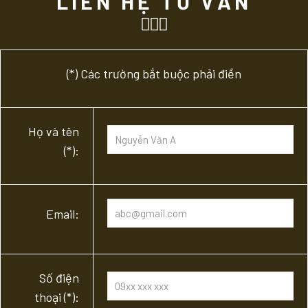
LIÊN HỆ TƯ VẤN
(*) Các trường bắt buộc phải điền
Họ và tên
(*):
Email:
Số điện
thoại (*):