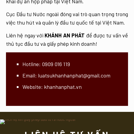
khai dự án hợp pháp tại Việt Nam.
Cục Đầu tư Nước ngoài đóng vai trò quan trọng trong
việc thu hút và quản lý đầu tư quốc tế tại Việt Nam.
Liên hệ ngay với
KHÁNH AN PHÁT
để được tư vấn về
thủ tục đầu tư và giấy phép kinh doanh!
Hotline:
0909 016 119
Email:
luatsukhanhanphat@gmail.com
Website:
khanhanphat.vn