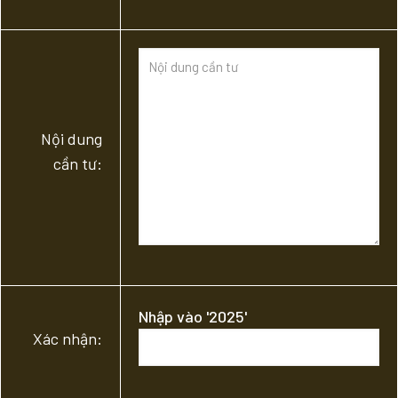
Nội dung
cần tư:
Nhập vào '2025'
Xác nhận: