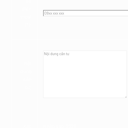
Số
điện
thoại
(*):
Nội
dung
cần
tư:
Xác
Nhập vào '2025'