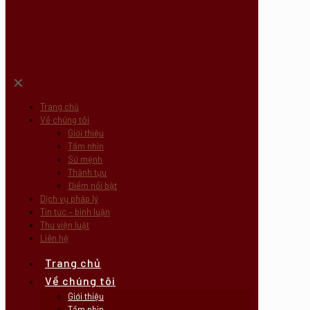
✕
Trang chủ
Về chúng tôi
Giới thiệu
Tầm nhìn
Sứ mệnh
Thành tựu
Điểm nổi bật
Dịch vụ pháp lý
Tin tức – bình luận
Thư viện luật
Liên hệ
Trang chủ
Về chúng tôi
Giới thiệu
Tầm nhìn