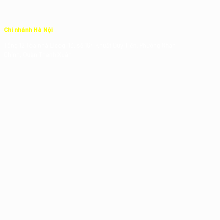
Chi nhánh Hà Nội
Tầng 12 Tòa nhà Licogi 13, số 164 Khuất Duy Tiến, Phường Nhân
Chính, Quận Thanh Xuân