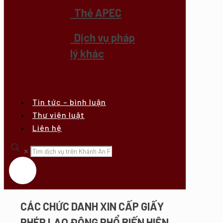
Thẻ APEC
Dịch vụ pháp
lý khác
Tin tức – bình luận
Thư viện luật
Liên hệ
✕
CÁC CHỨC DANH XIN CẤP GIẤY
PHÉP LAO ĐỘNG PHỔ BIẾN HIỆN