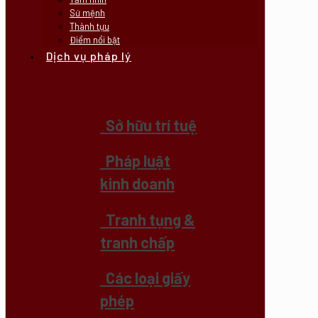
Sứ mệnh
Thành tựu
Điểm nổi bật
Dịch vụ pháp lý
Sở hữu trí tuệ
Pháp luật
kinh doanh
Tranh tụng &
tranh chấp
Các loại giấy
phép