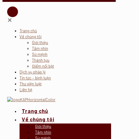
✕
Trang chủ
Về chúng tôi
Giới thiệu
Tầm nhìn
Sứ mệnh
Thành tựu
Điểm nổi bật
Dịch vụ pháp lý
Tin tức – bình luận
Thư viện luật
Liên hệ
Trang chủ
Về chúng tôi
Giới thiệu
Tầm nhìn
Sứ mệnh