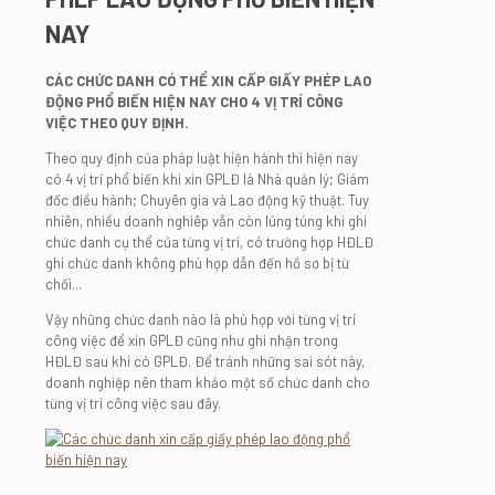
NAY
CÁC CHỨC DANH CÓ THỂ XIN CẤP GIẤY PHÉP LAO
ĐỘNG PHỔ BIẾN HIỆN NAY CHO 4 VỊ TRÍ CÔNG
VIỆC THEO QUY ĐỊNH.
Theo quy định của pháp luật hiện hành thì hiện nay
có 4 vị trí phổ biến khi xin GPLĐ là Nhà quản lý; Giám
đốc điều hành; Chuyên gia và Lao động kỹ thuật. Tuy
nhiên, nhiều doanh nghiêp vẫn còn lúng túng khi ghi
chức danh cụ thể của từng vị trí, có trường hợp HĐLĐ
ghi chức danh không phù hợp dẫn đến hồ sơ bị từ
chối...
Vậy những chức danh nào là phù hợp với từng vị trí
công việc để xin GPLĐ cũng như ghi nhận trong
HĐLĐ sau khi có GPLĐ. Để tránh những sai sót này,
doanh nghiệp nên tham khảo một số chức danh cho
từng vị trí công việc sau đây.