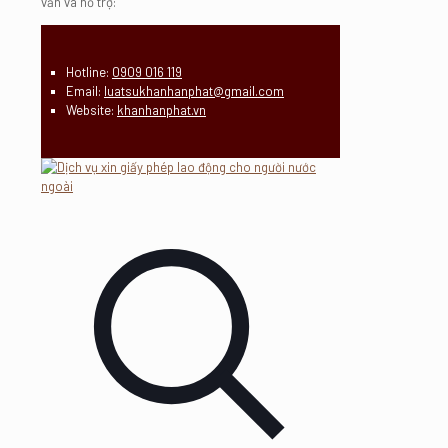
vấn và hỗ trợ:
Hotline:
0909 016 119
Email:
luatsukhanhanphat@gmail.com
Website:
khanhanphat.vn