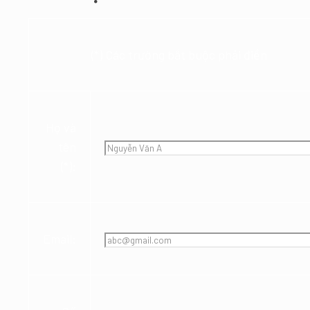
(*) Các trường bắt buộc phải điền
Họ và
tên
(*):
Email: